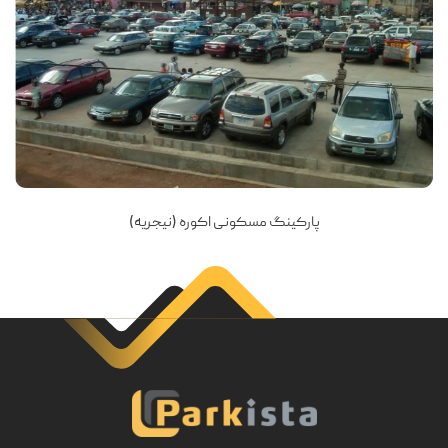
پارکینگ مسکونی اکوره (نیجریه)